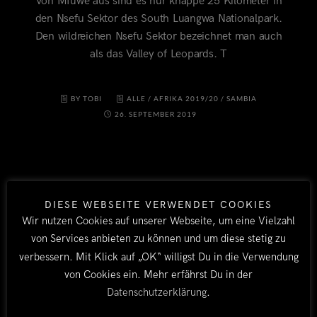
Von Mfuwe aus sind es nur knappe 25 Kilometer in
den Nsefu Sektor des South Luangwa Nationalpark.
Den wildreichen Nsefu Sektor bezeichnet man auch
als das Valley of Leopards. T
BY TOBI
ALLE
/
AFRIKA 2019/20
/
SAMBIA
26. SEPTEMBER 2019
DIESE WEBSEITE VERWENDET COOKIES
Wir nutzen Cookies auf unserer Webseite, um eine Vielzahl
von Services anbieten zu können und um diese stetig zu
verbessern. Mit Klick auf „OK“ willigst Du in die Verwendung
LÄNDER
von Cookies ein. Mehr erfährst Du in der
Datenschutzerklärung
.
Afrika 2026/27