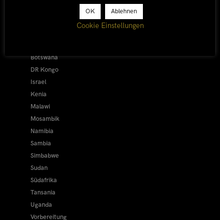
Alle
OK
Ablehnen
Afrika 2019/20
Cookie Einstellungen
Ägypten
Äthiopien
Botswana
DR Kongo
Israel
Kenia
Malawi
Mosambik
Namibia
Sambia
Simbabwe
Sudan
Südafrika
Tansania
Uganda
Vorbereitung