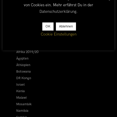
von Cookies ein. Mehr erfährst Du in der
Datenschutzerklärung
.
LÄNDER
OK
Ablehnen
Cookie Einstellungen
Afrika 2026/27
Alle
Afrika 2019/20
Ägypten
Äthiopien
Botswana
DR Kongo
Israel
Kenia
Malawi
Mosambik
Namibia