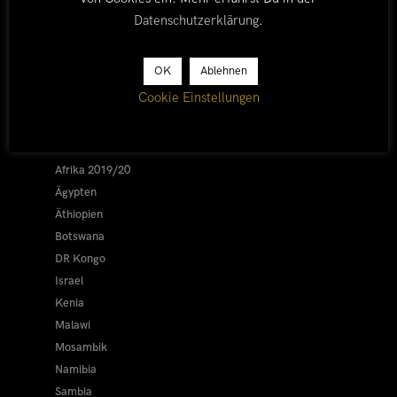
Datenschutzerklärung
.
OK
Ablehnen
LÄNDER
Cookie Einstellungen
Afrika 2026/27
Alle
Afrika 2019/20
Ägypten
Äthiopien
Botswana
DR Kongo
Israel
Kenia
Malawi
Mosambik
Namibia
Sambia