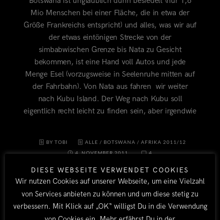
Botswana ist unglaublich dünn besiedelt (nur 1,6
Mio Menschen bei einer Fläche, die in etwa der
Größe Frankreichs entspricht) und alles, was wir auf
der etwas eintönigen Strecke von der
simbabwischen Grenze bis Nata zu Gesicht
bekommen, ist eine Hand voll Autos und jede
Menge Esel (vorzugsweise in Seelenruhe mitten auf
der Fahrbahn). Von Nata aus fahren wir weiter
nach Kubu Island. Der Weg nach Kubu soll
eigentlich recht leicht zu finden sein, aber irgendwie
BY TOBI
ALLE
/
BOTSWANA
/
AFRIKA 2011/12
4. NOVEMBER 2011
4
DIESE WEBSEITE VERWENDET COOKIES
Wir nutzen Cookies auf unserer Webseite, um eine Vielzahl
von Services anbieten zu können und um diese stetig zu
verbessern. Mit Klick auf „OK“ willigst Du in die Verwendung
von Cookies ein. Mehr erfährst Du in der