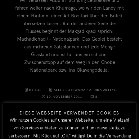
Wir verlassen Kubu in Richtung Letlhakane und
fahren weiter nach Khumaga, wo wir den Landy mit
einem Pontoon, einer Art Boottaxi über den Boteti
übersetzen lassen. Auf der anderen Seite des
Flusses beginnt der Makgadikgadi (sprich:
Machadichadi) – Nationalpark. Das Gebiet besteht
aus mehreren Salzpfannen und jede Menge
Grasland und ist für uns ein schöner
Zwischenstopp auf dem Weg in den Chobe
Nationalpark bzw. ins Okavangodelta.
BY TOBI
ALLE
/
BOTSWANA
/
AFRIKA 2011/12
10. NOVEMBER 2011
8
DIESE WEBSEITE VERWENDET COOKIES
Wir nutzen Cookies auf unserer Webseite, um eine Vielzahl
von Services anbieten zu können und um diese stetig zu
verbessern. Mit Klick auf „OK“ willigst Du in die Verwendung