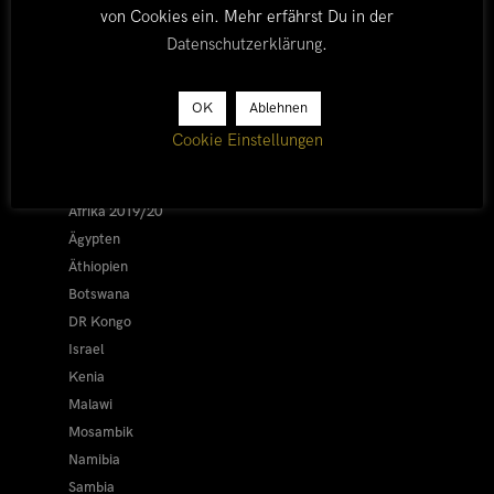
von Cookies ein. Mehr erfährst Du in der
Datenschutzerklärung
.
LÄNDER
OK
Ablehnen
Cookie Einstellungen
Afrika 2026/27
Alle
Afrika 2019/20
Ägypten
Äthiopien
Botswana
DR Kongo
Israel
Kenia
Malawi
Mosambik
Namibia
Sambia