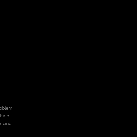
roblem
shalb
n eine