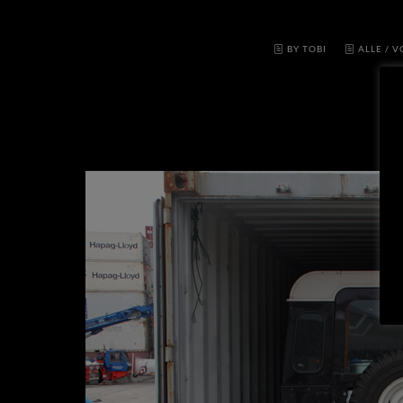
BY TOBI
ALLE
/
V