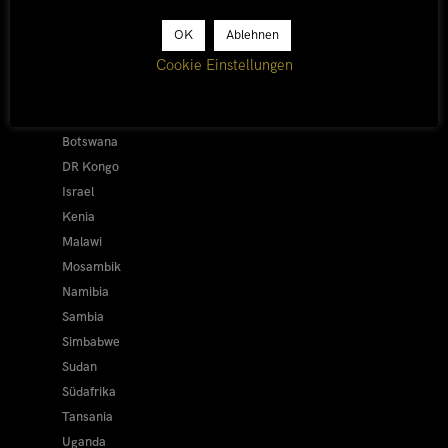
Afrika 2026/27
OK
Ablehnen
Alle
Cookie Einstellungen
Afrika 2019/20
Ägypten
Äthiopien
Botswana
DR Kongo
Israel
Kenia
Malawi
Mosambik
Namibia
Sambia
Simbabwe
Sudan
Südafrika
Tansania
Uganda