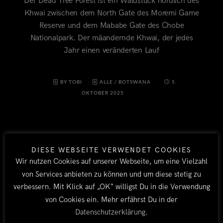
Der Dead Tree Forest ist ein Waldstück nördlich des
Khwai zwischen dem North Gate des Moremi Game
Reserve und dem Mababe Gate des Chobe
Nationalpark. Der mäandernde Khwai, der jedes
Jahr einen veränderten Lauf
BY TOBI
ALLE
/
BOTSWANA
5.
OKTOBER 2025
DIESE WEBSEITE VERWENDET COOKIES
Wir nutzen Cookies auf unserer Webseite, um eine Vielzahl
von Services anbieten zu können und um diese stetig zu
verbessern. Mit Klick auf „OK“ willigst Du in die Verwendung
von Cookies ein. Mehr erfährst Du in der
LÄNDER
Datenschutzerklärung
.