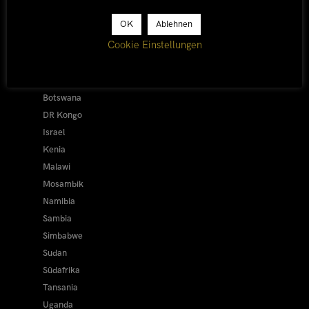
Afrika 2026/27
OK
Ablehnen
Alle
Cookie Einstellungen
Afrika 2019/20
Ägypten
Äthiopien
Botswana
DR Kongo
Israel
Kenia
Malawi
Mosambik
Namibia
Sambia
Simbabwe
Sudan
Südafrika
Tansania
Uganda