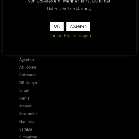
von Cookies ein. Mehr erfährst Du in der
Datenschutzerklärung
.
LÄNDER
OK
Ablehnen
Cookie Einstellungen
Afrika 2026/27
Alle
Afrika 2019/20
Ägypten
Äthiopien
Botswana
DR Kongo
Israel
Kenia
Malawi
Mosambik
Namibia
Sambia
Simbabwe