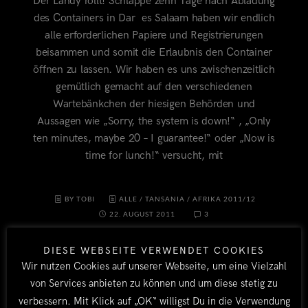
Der Landy rollt! Schlappe zehn Tage nach Abladung
des Containers in Dar es Salaam haben wir endlich
alle erforderlichen Papiere und Registrierungen
beisammen und somit die Erlaubnis den Container
öffnen zu lassen. Wir haben es uns zwischenzeitlich
gemütlich gemacht auf den verschiedenen
Wartebänkchen der hiesigen Behörden und
Aussagen wie „Sorry, the system is down!“ , „Only
ten minutes, maybe 20 – I guarantee!“ oder „Now is
time for lunch!“ versucht, mit
BY TOBI
ALLE
/
TANSANIA
/
AFRIKA 2011/12
22. AUGUST 2011
3
DIESE WEBSEITE VERWENDET COOKIES
Wir nutzen Cookies auf unserer Webseite, um eine Vielzahl
von Services anbieten zu können und um diese stetig zu
verbessern. Mit Klick auf „OK“ willigst Du in die Verwendung