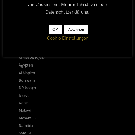
von Cookies ein. Mehr erfährst Du in der
Datenschutzerklärung
.
LÄNDER
OK
Ablehnen
Cookie Einstellungen
Afrika 2026/27
Alle
Afrika 2019/20
Ägypten
Äthiopien
Botswana
DR Kongo
Israel
Kenia
Malawi
Mosambik
Namibia
Sambia