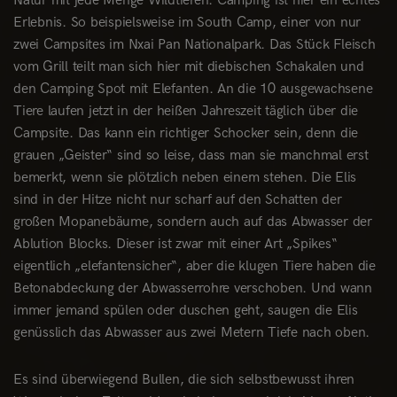
Natur mit jede Menge Wildtieren. Camping ist hier ein echtes
Erlebnis. So beispielsweise im South Camp, einer von nur
zwei Campsites im Nxai Pan Nationalpark. Das Stück Fleisch
vom Grill teilt man sich hier mit diebischen Schakalen und
den Camping Spot mit Elefanten. An die 10 ausgewachsene
Tiere laufen jetzt in der heißen Jahreszeit täglich über die
Campsite. Das kann ein richtiger Schocker sein, denn die
grauen „Geister“ sind so leise, dass man sie manchmal erst
bemerkt, wenn sie plötzlich neben einem stehen. Die Elis
sind in der Hitze nicht nur scharf auf den Schatten der
großen Mopanebäume, sondern auch auf das Abwasser der
Ablution Blocks. Dieser ist zwar mit einer Art „Spikes“
eigentlich „elefantensicher“, aber die klugen Tiere haben die
Betonabdeckung der Abwasserrohre verschoben. Und wann
immer jemand spülen oder duschen geht, saugen die Elis
genüsslich das Abwasser aus zwei Metern Tiefe nach oben.
Es sind überwiegend Bullen, die sich selbstbewusst ihren