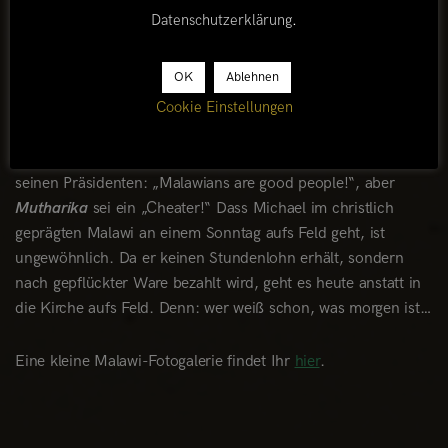
Einreise wieder zu verlassen.
Datenschutzerklärung
.
Das ist für Michael, den wir am
Mount Mulanje
kurz vor
OK
Ablehnen
unserer Ausreise beim Teepflücken treffen, schon schwieriger.
Cookie Einstellungen
Wie bei fast allen Malawiern ist seine Sorge spürbar, was
nach der Bekanntgabe der Entscheidung des
Verfassungsgerichts passieren wird. Michael ist wütend auf
seinen Präsidenten: „Malawians are good people!“, aber
Mutharika
sei ein „Cheater!“ Dass Michael im christlich
geprägten Malawi an einem Sonntag aufs Feld geht, ist
ungewöhnlich. Da er keinen Stundenlohn erhält, sondern
nach gepflückter Ware bezahlt wird, geht es heute anstatt in
die Kirche aufs Feld. Denn: wer weiß schon, was morgen ist…
Eine kleine Malawi-Fotogalerie findet Ihr
hier
.