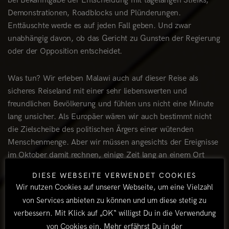
bei Bekanntgabe der Entscheidung mit tagelangen Streiks,
Demonstrationen, Roadblocks und Plünderungen.
Enttäuschte werde es auf jeden Fall geben. Und zwar
unabhängig davon, ob das Gericht zu Gunsten der Regierung
oder der Opposition entscheidet.
Was tun? Wir erleben Malawi auch auf dieser Reise als
sicheres Reiseland mit einer sehr liebenswerten und
freundlichen Bevölkerung und fühlen uns nicht eine Minute
lang unsicher. Als Europäer wären wir auch bestimmt nicht
die Zielscheibe des politischen Ärgers einer wütenden
Menschenmenge. Aber wir müssen angesichts der Ereignisse
im Oktober damit rechnen, einige Zeit lang an einem Ort
„festzusitzen“, weil Straßen gesperrt oder unpassierbar sind.
DIESE WEBSEITE VERWENDET COOKIES
Also entscheiden wir uns dafür, das kleine Land möglichst
Wir nutzen Cookies auf unserer Webseite, um eine Vielzahl
schnell von Norden nach Süden zu durchqueren und Malawi
von Services anbieten zu können und um diese stetig zu
vor der Bekanntgabe der Entscheidung des
verbessern. Mit Klick auf „OK“ willigst Du in die Verwendung
Verfassungsgerichts und nur sechs Tage nach unserer
von Cookies ein. Mehr erfährst Du in der