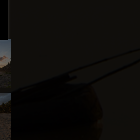
en.
nd