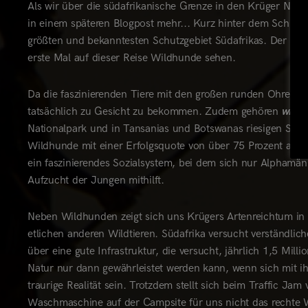
Als wir über die südafrikanische Grenze in den Krüger Nati
in einem späteren Blogpost mehr... Kurz hinter dem Schlag
größten und bekanntesten Schutzgebiet Südafrikas. Der Krüge
erste Mal auf dieser Reise Wildhunde sehen.
Da die faszinierenden Tiere mit den großen runden Ohren rie
tatsächlich zu Gesicht zu bekommen. Zudem gehören
wild 
Nationalpark und in Tansanias und Botswanas riesigen Schu
Wildhunde mit einer Erfolgsquote von über 75 Prozent als di
ein faszinierendes Sozialsystem, bei dem sich nur Alphamä
Aufzucht der Jungen mithilft.
Neben Wildhunden zeigt sich uns Krügers Artenreichtum in
etlichen anderen Wildtieren. Südafrika versucht verständlic
über eine gute Infrastruktur, die versucht, jährlich 1,5 Mil
Natur nur dann gewährleistet werden kann, wenn sich mit ih
traurige Realität sein. Trotzdem stellt sich beim Traffic
Waschmaschine auf der Campsite für uns nicht das rechte W