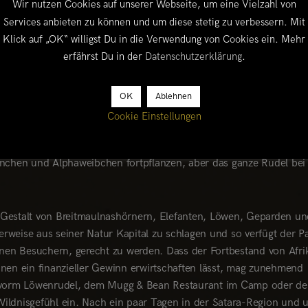
Wir nutzen Cookies auf unserer Webseite, um eine Vielzahl von
onalpark einreisen, ist vom Corona-Virus noch keine Rede. Noch! 
Services anbieten zu können und um diese stetig zu verbessern. Mit
baum begegnen uns die ersten Wildtiere in dem mit 20.000 km²
Klick auf „OK“ willigst Du in die Verwendung von Cookies ein. Mehr
r ist berühmt für seine Raubtiere und wir sind begeistert, als wir
erfährst Du in der
Datenschutzerklärung
.
sige Areale durchstreifen, ist es immer etwas Glückssache, sie au
OK
Ablehnen
dogs
zu den bedrohtesten Tierarten des Kontinents und nur im Kr
Cookie Einstellungen
tzgebieten gibt es noch gesunde Populationen. Dabei gelten
e erfolgreichsten Jäger unter Afrikas Raubtieren und verfügen üb
nnchen und Alphaweibchen fortpflanzen, aber das ganze Rudel bei
 Gestalt von Breitmaulnashörnern, Elefanten, Löwen, Geparden un
herweise aus seiner Natur Kapital zu schlagen und so verfügt der P
lionen Besuchern, gerecht zu werden. Dass der Fortbestand von Afri
nen ein finanzieller Gewinn erwirtschaften lässt, mag zunehmend
 Jam vorm Löwenrudel, dem Mugg & Bean Restaurant im Camp oder de
ildnisgefühl ein. Nach ein paar Tagen in der Satara-Region und 