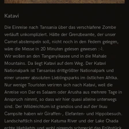
Katavi
Die Einreise nach Tansania über das verschlafene Zombe
verläuft unkompliziert. Hätte der Grenzbeamte, der unser
Carnet abstempeln soll, nicht noch in den Federn gelegen,
wäre die Messe in 20 Minuten gelesen gewesen :-).
Wir wollen an den Tanganyikasee und in die Mahale
Mountains. Da liegt Katavi auf dem Weg. Der Katavi
Nationalpark ist Tansanias drittgrößter Nationalpark und
einer unserer absoluten Lieblingsparks im östlichen Afrika.
Nur wenige Touristen verirren sich nach Katavi, weil die
Anreise von Dar es Salaam oder Arusha aus mehrere Tage in
Anspruch nimmt, so dass wir hier quasi alleine unterwegs
sind. Der Wildreichtum ist grandios und auf der Ikuu
Campsite haben wir Giraffen-, Elefanten- und Hippobesuch.
Landschaftlich sind der Katuma River und der Lake Chada
echte Highlights und wohl nirgends schmeckt das Frühstück