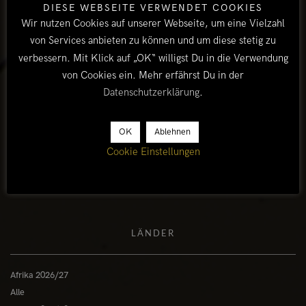
DIESE WEBSEITE VERWENDET COOKIES
im Luangwa Valley, den Elefanten der Nxai Pan oder den
Wir nutzen Cookies auf unserer Webseite, um eine Vielzahl
Löwen der Serengeti. Das Ganze gepaart mit einem
von Services anbieten zu können und um diese stetig zu
Gefühlsmix, der uns sicher noch länger begleiten wird...
verbessern. Mit Klick auf „OK“ willigst Du in die Verwendung
von Cookies ein. Mehr erfährst Du in der
Botswanafotos findet Ihr
hier
.
Datenschutzerklärung
.
Good bye Afrika! To be continued.
OK
Ablehnen
Cookie Einstellungen
LÄNDER
Afrika 2026/27
Alle