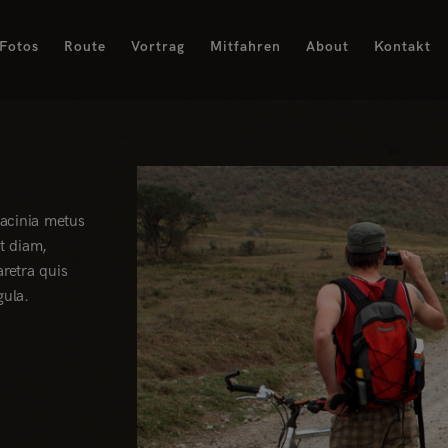
Fotos
Route
Vortrag
Mitfahren
About
Kontakt
lacinia metus
it diam,
aretra quis
gula.