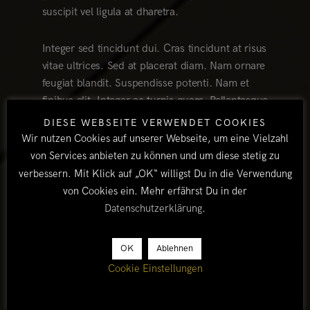
suscipit vel ligula at dharetra.
Integer sed tincidunt dui. Cras tincidunt at risus
vitae ultrices. Sed at placerat diam. Nam ornare
feugiat blandit. Suspendisse potenti. Nam et
finibus elit. Integer ac turpis quam. Pellentesque
eleifend ipsum a magna rhoncus, eu laoreet
DIESE WEBSEITE VERWENDET COOKIES
ipsum dapibus. Curabitur ac nisl molestie,
Wir nutzen Cookies auf unserer Webseite, um eine Vielzahl
facilisis nibh ac, facilisis ligula.
von Services anbieten zu können und um diese stetig zu
verbessern. Mit Klick auf „OK“ willigst Du in die Verwendung
Fusce aliquam tincidunt hendrerit. Nunc
von Cookies ein. Mehr erfährst Du in der
tincidunt id velit sit amet vestibulum. In
Datenschutzerklärung
.
venenatis tempus odio ut dictum. Curabitur ac
nisl molestie, facilisis nibh ac, facilisis ligula.
OK
Ablehnen
Integer congue malesuada eros congue varius.
Cookie Einstellungen
Sed malesuada dolor eget velit euismod
pretium. Etiam porttitor finibus pretium. Nam