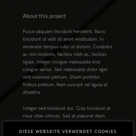
About this project
Fusce aliquam tincidunt hendrerit. Nunc
tincidunt id velit sit amet vestibulum. In
venenatis tempus odio ut dictum. Curabitur
ac nisl molestie, facilisis nibh ac, facilisis
ligula. Integer congue malesuada eros
congue varius. Sed malesuada dolor eget
velit euismod pretium. Etiam porttitor
finibus pretium. Nam suscipit vel ligula at
dharetra.
Integer sed tincidunt dui. Cras tincidunt at
risus vitae ultrices. Sed at placerat diam.
Nam ornare feugiat blandit. Suspendisse
potenti. Nam et finibus elit. Integer ac
DIESE WEBSEITE VERWENDET COOKIES