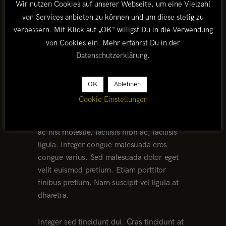
Wir nutzen Cookies auf unserer Webseite, um eine Vielzahl
turpis quam. Pellentesque eleifend ipsum a
von Services anbieten zu können und um diese stetig zu
magna rhoncus, eu laoreet ipsum dapibus.
verbessern. Mit Klick auf „OK“ willigst Du in die Verwendung
Curabitur ac nisl molestie, facilisis nibh ac,
facilisis ligula. Integer congue malesuada
von Cookies ein. Mehr erfährst Du in der
eros congue varius. Sed malesuada dolor
Datenschutzerklärung
.
eget velit euismod pretium.
OK
Ablehnen
Fusce aliquam tincidunt hendrerit. Nunc
Cookie Einstellungen
tincidunt id velit sit amet vestibulum. In
venenatis tempus odio ut dictum. Curabitur
ac nisl molestie, facilisis nibh ac, facilisis
ligula. Integer congue malesuada eros
congue varius. Sed malesuada dolor eget
velit euismod pretium. Etiam porttitor
finibus pretium. Nam suscipit vel ligula at
dharetra.
Integer sed tincidunt dui. Cras tincidunt at