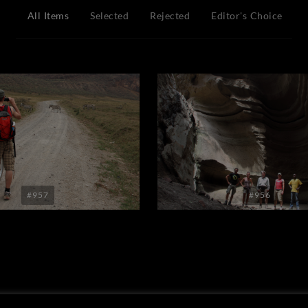
All Items
Selected
Rejected
Editor's Choice
#957
#956