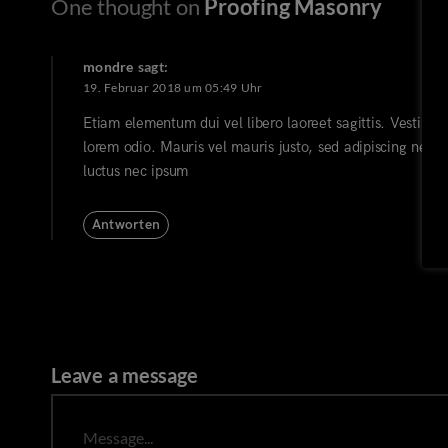
One thought on
Proofing Masonry
mondre
sagt:
19. Februar 2018 um 05:49 Uhr
Etiam elementum dui vel libero laoreet sagittis. Vestibulu
lorem odio. Mauris vel mauris justo, sed adipiscing neq
luctus nec ipsum
Antworten
Leave a message
Message