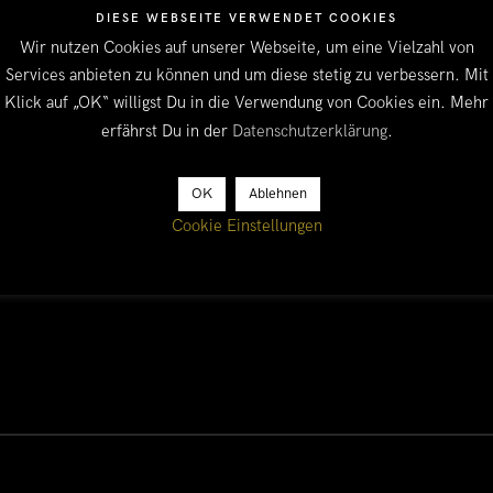
DIESE WEBSEITE VERWENDET COOKIES
Wir nutzen Cookies auf unserer Webseite, um eine Vielzahl von
Services anbieten zu können und um diese stetig zu verbessern. Mit
Klick auf „OK“ willigst Du in die Verwendung von Cookies ein. Mehr
erfährst Du in der
Datenschutzerklärung
.
m ac elit orci, et cursus mauris. Nulla vehicula
ue. Nam ipsum dolor, congue ac vestibulum eget,
OK
Ablehnen
Cookie Einstellungen